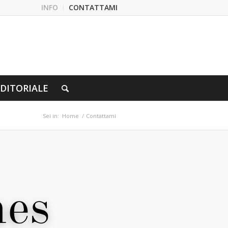
INFO
CONTATTAMI
DITORIALE
Sei in:
Home
/
Contattami