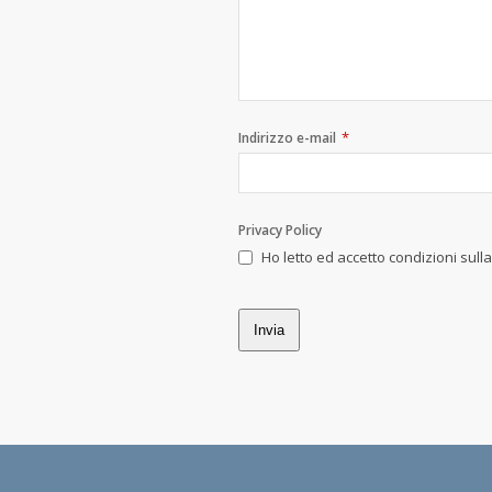
*
Indirizzo e-mail
Privacy Policy
Ho letto ed accetto condizioni sull
Invia
Questo
campo
deve
essere
lasciato