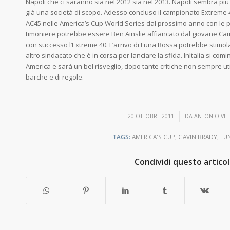
Napoli che ci saranno sia nel 2012 sia nel 2013. Napoli sembra più
già una società di scopo. Adesso concluso il campionato Extreme 
AC45 nelle America’s Cup World Series dal prossimo anno con le pr
timoniere potrebbe essere Ben Ainslie affiancato dal giovane C
con successo l’Extreme 40. L’arrivo di Luna Rossa potrebbe stimol
altro sindacato che è in corsa per lanciare la sfida. InItalia si co
America e sarà un bel risveglio, dopo tante critiche non sempre uti
barche e di regole.
/
20 OTTOBRE 2011
DA
ANTONIO VET
TAGS:
AMERICA'S CUP
,
GAVIN BRADY
,
LU
Condividi questo artico