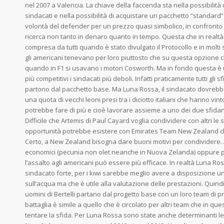
nel 2007 a Valencia. La chiave della faccenda sta nella possibilità d
sindacati e nella possibilità di acquistare un pacchetto “standard”
volontà del defender per un prezzo quasi simbolico, in confronto
ricerca non tanto in denaro quanto in tempo. Questa che in realtà
compresa da tutti quando è stato divulgato il Protocollo e in molti
gli americani tenevano per loro piuttosto che su questa opzione ch
quando in F1 si usavano i motori Cosworth. Ma in fondo questa è 
più competitivi i sindacati più deboli. Infatti praticamente tutti gli s
partono dal pacchetto base. Ma Luna Rossa, il sindacato dovrebb
una quota di vecchi leoni presi tra i diciotto italiani che hanno v
potrebbe fare di più e cioè lavorare assieme a uno dei due sfidan
Difficile che Artemis di Paul Cayard voglia condividere con altri l
opportunità potrebbe esistere con Emirates Team New Zealand che
Certo, a New Zealand bisogna dare buoni motivi per condividere
economici (pecunia non olet neanche in Nuova Zelanda) oppure pi
l’assalto agli americani può essere più efficace. In realtà Luna R
sindacato forte, per i kiwi sarebbe meglio avere a disposizione u
sull’acqua ma che è utile alla valutazione delle prestazioni. Quindi
uomini di Bertelli partano dal progetto base con un loro team di prog
battaglia è simile a quello che è circolato per altri team che in 
tentare la sfida. Per Luna Rossa sono state anche determinanti le