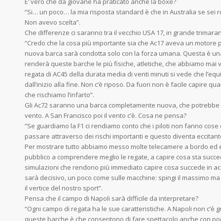
E’ vero che da giovane ha praticato anche la boxe?
“Si… un poco… la mia risposta standard è che in Australia se sei ro
Non avevo scelta”.
Che differenze ci saranno tra il vecchio USA 17, in grande trimaran
“Credo che la cosa più importante sia che Ac17 aveva un motore
nuova barca sarà condotta solo con la forza umana. Questa è un
renderà queste barche le più fisiche, atletiche, che abbiamo mai 
regata di AC45 della durata media di venti minuti si vede che l’e
dall’inizio alla fine. Non c’è riposo. Da fuori non è facile capire qua
che rischiamo l’infarto”.
Gli Ac72 saranno una barca completamente nuova, che potrebbe
vento. A San Francisco poi il vento c’è. Cosa ne pensa?
“Se guardiamo la F1 ci rendiamo conto che i piloti non fanno cose d
passare attraverso dei rischi importanti e questo diventa eccitante
Per mostrare tutto abbiamo messo molte telecamere a bordo ed e
pubblico a comprendere meglio le regate, a capire cosa sta succ
simulazioni che rendono più immediato capire cosa succede in a
sarà decisivo, un poco come sulle macchine: spingi il massimo ma 
il vertice del nostro sport”.
Pensa che il campo di Napoli sarà difficile da interpretare?
“Ogni campo di regata ha le sue caratteristiche. A Napoli non c’è gr
queste barche è che consentono di fare spettacolo anche con poco 