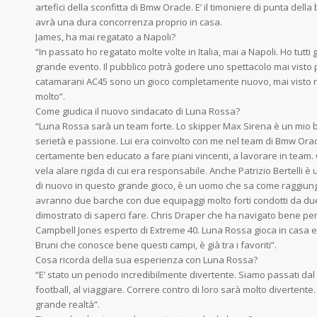
artefici della sconfitta di Bmw Oracle. E’ il timoniere di punta del
avrà una dura concorrenza proprio in casa.
James, ha mai regatato a Napoli?
“In passato ho regatato molte volte in Italia, mai a Napoli. Ho tutti
grande evento. Il pubblico potrà godere uno spettacolo mai visto p
catamarani AC45 sono un gioco completamente nuovo, mai visto nel
molto”.
Come giudica il nuovo sindacato di Luna Rossa?
“Luna Rossa sarà un team forte. Lo skipper Max Sirena è un mio
serietà e passione. Lui era coinvolto con me nel team di Bmw Orac
certamente ben educato a fare piani vincenti, a lavorare in team.
vela alare rigida di cui era responsabile. Anche Patrizio Bertelli 
di nuovo in questo grande gioco, è un uomo che sa come raggiunger
avranno due barche con due equipaggi molto forti condotti da du
dimostrato di saperci fare. Chris Draper che ha navigato bene per
Campbell Jones esperto di Extreme 40. Luna Rossa gioca in casa e
Bruni che conosce bene questi campi, è già tra i favoriti”.
Cosa ricorda della sua esperienza con Luna Rossa?
“E’ stato un periodo incredibilmente divertente. Siamo passati dal
football, al viaggiare. Correre contro di loro sarà molto divertente.
grande realtà”.