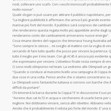
nodi, sollevare uno scafo. Con i vecchi monoscafi probabilmente 
molto noiose”.
Quale slogan si può usare per attirare il pubblico napoletano, pe
“La migliore pubblicità è affermare che arriva il più grande evento d
marinai più forti del mondo. Il pubblico sarà sorpreso dei cambi
che renderanno questa regata molto più appetibile anche dagli s
renderanno conto dei cambiamenti arriveranno nuove energie”.
Cosa rimane dentro del ragazzo che timonava Young Australia a
“Sono sempre lo stesso… mi sveglio al mattino con la voglia di vin
cercando di fare tutto quello che posso per vincere la partenza.
tutto il meglio per il mio team. Con gli AC45 è ancora più evidente q
che esprimiamo per vincere. L’obiettivo finale resta sempre di vince
Ci sono molti olimpionici nel team. La vedremo alle Olimpiadi un g
“Quando si conduce al massimo livello una campagna di Coppa Ameri
due cose in una volta. Penso anche che ci stiamo concentrano su
Le Olimpiadi sono fantastiche tuttavia si corrono con barche che i
difficili da portare”.
Chi timonerà la barca durante la Coppa? E’ in discussione il suo p
“Avremo due cat Ac72 in acqua e cercheremo di usarle bene per c
migliore. Noi dobbiamo vincere, senza altri obiettivi. Abbiamo veli
Ainslie che è probabilmente il velista più forte del mondo. E’ una