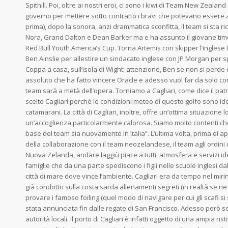
Spithill. Poi, oltre ai nostri eroi, ci sono i kiwi di Team New Zeala
governo per mettere sotto contratto i bravi che potevano essere a
prima), dopo la sonora, anzi drammatica sconfitta, il team si sta 
Nora, Grand Dalton e Dean Barker ma e ha assunto il giovane timon
Red Bull Youth America’s Cup. Torna Artemis con skipper l’inglese Iai
Ben Ainslie per allestire un sindacato inglese con JP Morgan per sp
Coppa a casa, sull’isola di Wight: attenzione, Ben se non si perde 
assoluto che ha fatto vincere Oracle e adesso vuol far da solo co
team sarà a metà dell’opera. Torniamo a Cagliari, come dice il pat
scelto Cagliari perché le condizioni meteo di questo golfo sono idea
catamarani. La città di Cagliari, inoltre, offre un’ottima situazione l
un’accoglienza particolarmente calorosa. Siamo molto contenti che,
base del team sia nuovamente in Italia”. L’ultima volta, prima di 
della collaborazione con il team neozelandese, il team agli ordini
Nuova Zelanda, andare laggiù piace a tutti, atmosfera e servizi idea
famiglie che da una parte spediscono i figli nelle scuole inglesi d
città di mare dove vince l’ambiente. Cagliari era da tempo nel miri
già condotto sulla costa sarda allenamenti segreti (in realtà se ne 
provare i famoso foiling (quel modo di navigare per cui gli scafi si 
stata annunciata fin dalle regate di San Francisco. Adesso però so
autorità locali. Il porto di Cagliari è infatti oggetto di una ampia ri