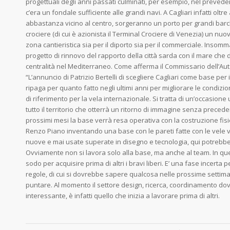
progettuali degli anni passati culminati, per esempio, nel preved
c’era un fondale sufficiente alle grandi navi. A Cagliari infatti olt
abbastanza vicino al centro, sorgeranno un porto per grandi barc
crociere (di cui è azionista il Terminal Crociere di Venezia) un n
zona cantieristica sia per il diporto sia per il commerciale. Insom
progetto di rinnovo del rapporto della città sarda con il mare che
centralità nel Mediterraneo. Come afferma il Commissario dell’Aut
“L’annuncio di Patrizio Bertelli di scegliere Cagliari come base per 
ripaga per quanto fatto negli ultimi anni per migliorare le condizio
di riferimento per la vela internazionale. Si tratta di un’occasione 
tutto il territorio che otterrà un ritorno di immagine senza preceden
prossimi mesi la base verrà resa operativa con la costruzione fisi
Renzo Piano inventando una base con le pareti fatte con le vele v
nuove e mai usate superate in disegno e tecnologia, qui potrebb
Ovviamente non si lavora solo alla base, ma anche al team. In qu
sodo per acquisire prima di altri i bravi liberi. E’ una fase incer
regole, di cui si dovrebbe sapere qualcosa nelle prossime settiman
puntare. Al momento il settore design, ricerca, coordinamento do
interessante, è infatti quello che inizia a lavorare prima di altri.