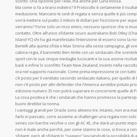
sconto. Una opzione per i kiwi, ma anche per Luna Rossa.
Ma come si fa a tirarsi indietro? Il Protocollo è certamente il risult
mediazione. Mancano le sedi di regata e senza quelle è più compl
vorrà mettere sul piatto 2 milioni di dollari per l’iscrizione per a
verranno? Forse solo un ricco emiro, nessuno sponsor che si muov
contatto. Oltre all’unico sfidante sicuro australiano Bob Otley (Ch
Island YC) chi ha già manifestato l’intenzione di esserci sono la n
Bertelli alla quinta sfida e Max Sirena alla sesta campagna, gli sve
cabina regia, il baronetto Ben Ainlie con un sindacato che sventole
sport con le sue cinque medaglie luccicanti e la sua azione risolut
back e infine lo sconfitto Team New Zealand, incerto nella raccolta
ora nel supporto nazionale. Come prima impressione (e con tutto i
c’è posto per il ventilato secondo sindacato italiano, per quello di l
non c’è posto per altri defender che l’America avrebbe potuto pr
edizione numero 35 non potrà superare in concorrenti quelle di Pe
La cosa positiva è che i sindacati che hanno promesso la partecip
buoni direbbe la nonna.
I vantaggi grandi per Oracle sono almeno tre. Intanto, non era mai
farlo in passato, corre assieme ai challenger una regata non solo
series con barche vecchie o con gli AC 45, che darà un punto impor
non è male anche perché, per come stanno le cose, si trova a conq
sfidanti, però gli sfidanti lo “pagano” lasciandogli la possibilità di