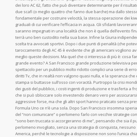
dei loro AC 62, fatto che può diventare determinante per il risultat
due scafi (o meglio quattro che fanno due barche) ma dallo stess
fondamentale per costruire velocità, la stessa operazione dei ki
graduali di cui verificare l’efficacia in acqua. Gli sfidanti lavore
saranno impegnati in una località che non è quella dell’evento fin
terrà uno ben custodito nella sua base. Infine la Giuria indipende
scelta tra avvocati sportivi. Dopo i due punti di penalità (che pote
taroccamento degli AC 45 è evidente che gli americani vogliono av
meglio queste decisioni. Ma quel che ci interessa di più è: cosa 
grande evento? A San Francisco grande produzione televisiva per
spettacolo per un pubblico molto ridotto complici una serie di erro
diritti Tv, che in realtà non valgono quasi nulla, e la speranza c
stampa si buttasse sull’osso con voracità. Purtroppo la crisi mond
dei gusti del pubblico, i costi ingenti di produzione e trasferta a f
che si può sbloccare solo investendo denaro vero per assicurars
aggressive forse, ma che gli altri sport hanno praticato senza p
Formula Uno ce n’è una sola. Dopo San Francisco insomma speri
del “non comunicare” o perlomeno farlo con vecchie strategie co
“sono ben truccata si accorgeranno di me”, pensando che sia il 
perlomeno invogliato, senza una strategia di conquista, nessuno 
America, perché le tecnologie a disposizione non sono l’unica chi