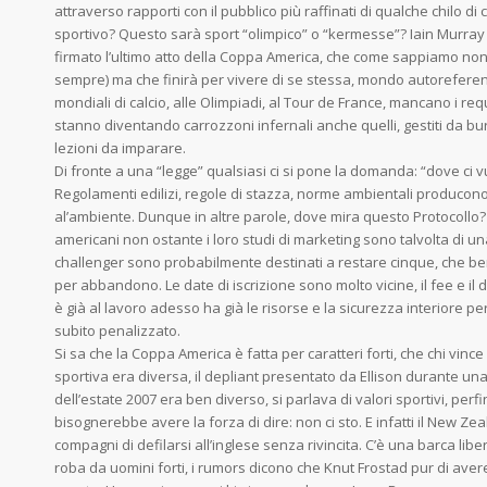
attraverso rapporti con il pubblico più raffinati di qualche chilo d
sportivo? Questo sarà sport “olimpico” o “kermesse”? Iain Murray
firmato l’ultimo atto della Coppa America, che come sappiamo non 
sempre) ma che finirà per vivere di se stessa, mondo autoreferen
mondiali di calcio, alle Olimpiadi, al Tour de France, mancano i req
stanno diventando carrozzoni infernali anche quelli, gestiti da b
lezioni da imparare.
Di fronte a una “legge” qualsiasi ci si pone la domanda: “dove ci vu
Regolamenti edilizi, regole di stazza, norme ambientali producono
al’ambiente. Dunque in altre parole, dove mira questo Protocollo? 
americani non ostante i loro studi di marketing sono talvolta di un
challenger sono probabilmente destinati a restare cinque, che 
per abbandono. Le date di iscrizione sono molto vicine, il fee e i
è già al lavoro adesso ha già le risorse e la sicurezza interiore p
subito penalizzato.
Si sa che la Coppa America è fatta per caratteri forti, che chi vin
sportiva era diversa, il depliant presentato da Ellison durante 
dell’estate 2007 era ben diverso, si parlava di valori sportivi, per
bisognerebbe avere la forza di dire: non ci sto. E infatti il New Ze
compagni di defilarsi all’inglese senza rivincita. C’è una barca lib
roba da uomini forti, i rumors dicono che Knut Frostad pur di aver