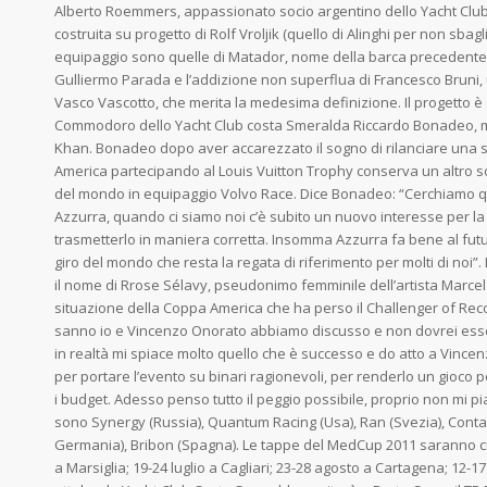
Alberto Roemmers, appassionato socio argentino dello Yacht Clu
costruita su progetto di Rolf Vroljik (quello di Alinghi per non sbag
equipaggio sono quelle di Matador, nome della barca precedente
Gulliermo Parada e l’addizione non superflua di Francesco Bruni, un
Vasco Vascotto, che merita la medesima definizione. Il progetto è
Commodoro dello Yacht Club costa Smeralda Riccardo Bonadeo, m
Khan. Bonadeo dopo aver accarezzato il sogno di rilanciare una s
America partecipando al Louis Vuitton Trophy conserva un altro so
del mondo in equipaggio Volvo Race. Dice Bonadeo: “Cerchiamo qu
Azzurra, quando ci siamo noi c’è subito un nuovo interesse per la v
trasmetterlo in maniera corretta. Insomma Azzurra fa bene al futuro
giro del mondo che resta la regata di riferimento per molti di noi
il nome di Rrose Sélavy, pseudonimo femminile dell’artista Mar
situazione della Coppa America che ha perso il Challenger of Rec
sanno io e Vincenzo Onorato abbiamo discusso e non dovrei esse
in realtà mi spiace molto quello che è successo e do atto a Vincen
per portare l’evento su binari ragionevoli, per renderlo un gioco p
i budget. Adesso penso tutto il peggio possibile, proprio non mi pia
sono Synergy (Russia), Quantum Racing (Usa), Ran (Svezia), Conta
Germania), Bribon (Spagna). Le tappe del MedCup 2011 saranno cin
a Marsiglia; 19-24 luglio a Cagliari; 23-28 agosto a Cartagena; 12-17