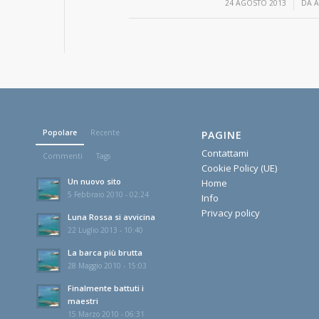
/
24 AGOSTO 2013
DA
A
Popolare
Recente
PAGINE
Contattami
Commenti
Tags
Cookie Policy (UE)
Un nuovo sito
Home
5 Febbraio 2010 - 02:24
Info
Privacy policy
Luna Rossa si avvicina
22 Luglio 2013 - 10:40
La barca più brutta
28 Maggio 2010 - 15:03
Finalmente battuti i
maestri
15 Marzo 2010 - 06:31