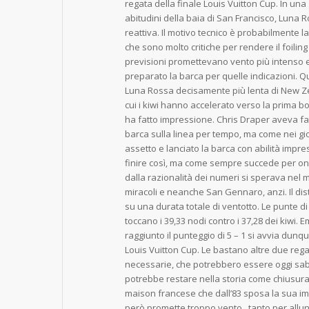
regata della finale Louis Vuitton Cup. In una
abitudini della baia di San Francisco, Luna
reattiva. Il motivo tecnico è probabilmente la
che sono molto critiche per rendere il foiling s
previsioni promettevano vento più intenso e 
preparato la barca per quelle indicazioni. Qu
Luna Rossa decisamente più lenta di New Zea
cui i kiwi hanno accelerato verso la prima 
ha fatto impressione. Chris Draper aveva fa
barca sulla linea per tempo, ma come nei gio
assetto e lanciato la barca con abilità imp
finire così, ma come sempre succede per on
dalla razionalità dei numeri si sperava nel
miracoli e neanche San Gennaro, anzi. Il dista
su una durata totale di ventotto. Le punte di 
toccano i 39,33 nodi contro i 37,28 dei kiwi
raggiunto il punteggio di 5 – 1 si avvia dunq
Louis Vuitton Cup. Le bastano altre due regat
necessarie, che potrebbero essere oggi sab
potrebbe restare nella storia come chiusura 
maison francese che dall’83 sposa la sua i
però promette troppo vento.. tanto per allun