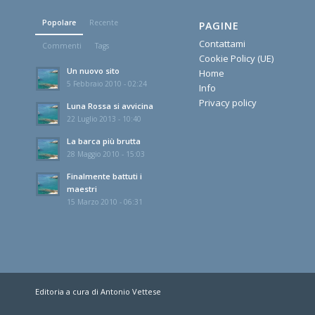
Popolare
Recente
PAGINE
Contattami
Commenti
Tags
Cookie Policy (UE)
Un nuovo sito
Home
5 Febbraio 2010 - 02:24
Info
Privacy policy
Luna Rossa si avvicina
22 Luglio 2013 - 10:40
La barca più brutta
28 Maggio 2010 - 15:03
Finalmente battuti i
maestri
15 Marzo 2010 - 06:31
Editoria a cura di Antonio Vettese