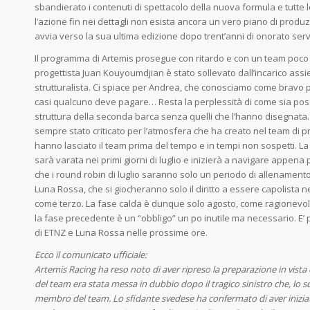
sbandierato i contenuti di spettacolo della nuova formula e tutte 
l’azione fin nei dettagli non esista ancora un vero piano di produz
avvia verso la sua ultima edizione dopo trent’anni di onorato serv
Il programma di Artemis prosegue con ritardo e con un team poco m
progettista Juan Kouyoumdjian è stato sollevato dall’incarico as
strutturalista. Ci spiace per Andrea, che conosciamo come bravo p
casi qualcuno deve pagare… Resta la perplessità di come sia poss
struttura della seconda barca senza quelli che l’hanno disegnata.
sempre stato criticato per l’atmosfera che ha creato nel team di p
hanno lasciato il team prima del tempo e in tempi non sospetti. La 
sarà varata nei primi giorni di luglio e inizierà a navigare appena 
che i round robin di luglio saranno solo un periodo di allename
Luna Rossa, che si giocheranno solo il diritto a essere capolista n
come terzo. La fase calda è dunque solo agosto, come ragionevole
la fase precedente è un “obbligo” un po inutile ma necessario. E’
di ETNZ e Luna Rossa nelle prossime ore.
Ecco il comunicato ufficiale:
Artemis Racing ha reso noto di aver ripreso la preparazione in vista
del team era stata messa in dubbio dopo il tragico sinistro che, lo s
membro del team. Lo sfidante svedese ha confermato di aver inizia