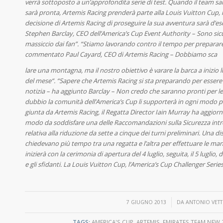
verrà sottoposto a un’approfondita serie di test. Quando il team sarà
sarà pronta, Artemis Racing prenderà parte alla Louis Vuitton Cup, l
decisione di Artemis Racing di proseguire la sua avventura sarà d’e
Stephen Barclay, CEO dell’America’s Cup Event Authority – Sono si
massiccio dai fan”. “Stiamo lavorando contro il tempo per preparare 
commentato Paul Cayard, CEO di Artemis Racing – Dobbiamo sca
lare una montagna, ma il nostro obiettivo è varare la barca a inizio lu
del mese“. “Sapere che Artemis Racing si sta preparando per essere 
notizia – ha aggiunto Barclay – Non credo che saranno pronti per l
dubbio la comunità dell’America’s Cup li supporterà in ogni modo po
giunta da Artemis Racing, il Regatta Director Iain Murray ha aggiorn
modo da soddisfare una delle Raccomandazioni sulla Sicurezza intro
relativa alla riduzione da sette a cinque dei turni preliminari. Una d
chiedevano più tempo tra una regatta e l’altra per effettuare le m
inizierà con la cerimonia di apertura del 4 luglio, seguita, il 5 luglio,
e gli sfidanti. La Louis Vuitton Cup, l’America’s Cup Challenger Series, s
/
7 GIUGNO 2013
DA
ANTONIO VETT
TAGS:
AMERICA'S CUP
,
ARTEMIS
,
EMIRATES TEAM NEW