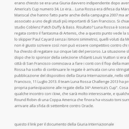
erano chiesto se era una Giuria davvero indipendente dopo averla v
America’s Cup numero 34. Lo era… Luna Rossa era difesa da Marc
Mariscal che hanno fatto parte anche della campagna 2007 ma an
associato a uno degli studi più importanti di San Francisco. Si ch
studio Coblenz Patch Duffy & Bass. Risultato? Luna Rossa è scesa
regata contro il fantasma di Artemis, che a questo punto vede la 
lo skipper Paul Cayard senza i timoni simmetrici, quelli voluti da 
non è giusto scrivere così: non può essere competitivo contro chi
ha chiesto di regatare sui cinque lati del percorso. La situazione 
dopo che lo sponsor della selezione sfidanti Louis Vuitton si era
città di San Francisco cominciava a fare i conti con il flop della m
Rossa ha scelto di continuare le regate è arrivata con uno string
pubblicazione del dispositivo della Giuria Internazionale, nello stile
Francisco, 11 Luglio 2013. Il team Luna Rossa Challenge 2013 ha pr
propria partecipazione alle regate della 34^ America’s Cup”. Cosa
qualche incontro con i kiwi, che sarà molto interessante, e qualche
Round Robin di una Coppa America che finora ha vissuto toni surreal
arrivare alla sfida di settembre contro Oracle.
questo il link per il documento della Giuria Internazionale