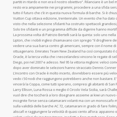
partiti in ritardo e non era il nostro obiettivo“. Rilanciare è un bel
resto era ampiamente nei programmi, procedere a una sfida sen
tutto il futuro che c’è in questa nuova formula di barche. Si è chius
Vuitton Cup ottava edizione, trentennale. Un evento che ha dato 
visto che nella selezione sfidanti ha costruito spettacoli grandiosi
Solo tre sfidanti e un programma difficile da digerire hanno morti
La prossima volta di Patrizio Bertelli sarà la quinta: solo uno nella
Lipton, che i nobili inglesi chiamavano con spregio “il droghiere d
vedere una sua barca contro gli americani, sempre con il nome di 
ottuagenario. Emirates Team New Zealand ha così conquistato il di
Oracle, è la terza volta che i neozelandesi vincono le regate di s
Diego, poi nel 2007 e adesso. Nel 95 la vittoria migliore: veloci c
dopo aver dominato le selezioni hanno stracciato Dennis Conner e
L’incontro con Oracle è molto incerto, dovrebbero essere più veloc
vedo i 50 nodi che raggiungono potrebbero anche non bastare. E’
vincerà la Coppa, come tutti sperano, compresi gli abitanti di Sa
Larry Ellison, Luna Rossa o meglio il Circolo Vela Sicilia, sarà Chall
vuol dire che toccherà a loro disegnare assieme ai kiwi un nuovo
incognite forse senza catamarani volanti ma con un monoscafo mo
sulla validità delle barche AC 72, catamarani in grado di fare foili
aliscafi e raggiungere la velocità di quasi cento all’ora: appaiono 
velisti, veloci da incutere timore, inadatti a fare match race. Sono