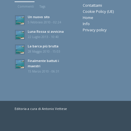
Contattami
Commenti
Tags
Cookie Policy (UE)
Un nuovo sito
Home
5 Febbraio 2010 - 02:24
Info
Privacy policy
Luna Rossa si avvicina
22 Luglio 2013 - 10:40
La barca più brutta
28 Maggio 2010 - 15:03
Finalmente battuti i
maestri
15 Marzo 2010 - 06:31
Editoria a cura di Antonio Vettese