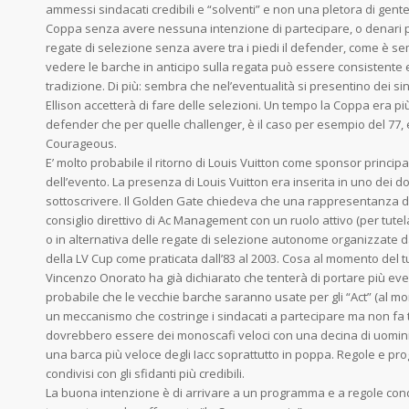
ammessi sindacati credibili e “solventi” e non una pletora di gente 
Coppa senza avere nessuna intenzione di partecipare, o denari per
regate di selezione senza avere tra i piedi il defender, come è sem
vedere le barche in anticipo sulla regata può essere consistente e
tradizione. Di più: sembra che nel’eventualità si presentino dei si
Ellison accetterà di fare delle selezioni. Un tempo la Coppa era pi
defender che per quelle challenger, è il caso per esempio del 77,
Courageous.
E’ molto probabile il ritorno di Louis Vuitton come sponsor princip
dell’evento. La presenza di Louis Vuitton era inserita in uno dei 
sottoscrivere. Il Golden Gate chiedeva che una rappresentanza de
consiglio direttivo di Ac Management con un ruolo attivo (per tutelar
o in alternativa delle regate di selezione autonome organizzate da L
della LV Cup come praticata dall’83 al 2003. Cosa al momento del t
Vincenzo Onorato ha già dichiarato che tenterà di portare più eventi
probabile che le vecchie barche saranno usate per gli “Act” (al mom
un meccanismo che costringe i sindacati a partecipare ma non fa 
dovrebbero essere dei monoscafi veloci con una decina di uomini
una barca più veloce degli Iacc soprattutto in poppa. Regole e
condivisi con gli sfidanti più credibili.
La buona intenzione è di arrivare a un programma e a regole cond