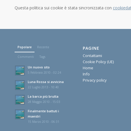
Questa politica sui cookie è stata sincronizzata con
cookieda
Popolare
Recente
PAGINE
Contattami
Commenti
Tags
Cookie Policy (UE)
Un nuovo sito
Home
5 Febbraio 2010 - 02:24
Info
Privacy policy
Luna Rossa si avvicina
22 Luglio 2013 - 10:40
La barca più brutta
28 Maggio 2010 - 15:03
Finalmente battuti i
maestri
15 Marzo 2010 - 06:31