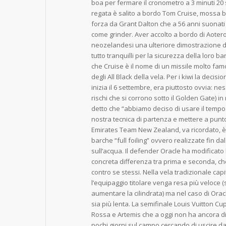
boa per fermare il cronometro a 3 minuti 20 
regata è salito a bordo Tom Cruise, mossa b
forza da Grant Dalton che a 56 anni suonati 
come grinder. Aver accolto a bordo di Aoteroa
neozelandesi una ulteriore dimostrazione di
tutto tranquilli per la sicurezza della loro 
che Cruise è il nome di un missile molto fa
degli All Black della vela. Per i kiwi la decisi
inizia il 6 settembre, era piuttosto ovvia: ne
rischi che si corrono sotto il Golden Gate) i
detto che “abbiamo deciso di usare il tempo
nostra tecnica di partenza e mettere a punto 
Emirates Team New Zealand, va ricordato, è
barche “full foiling” ovvero realizzate fin 
sull’acqua. Il defender Oracle ha modificato
concreta differenza tra prima e seconda, che
contro se stessi. Nella vela tradizionale cap
l’equipaggio titolare venga resa più veloce (
aumentare la cilindrata) ma nel caso di Orac
sia più lenta. La semifinale Louis Vuitton C
Rossa e Artemis che a oggi non ha ancora d
pochi giorni sul campo cercando di uscire da