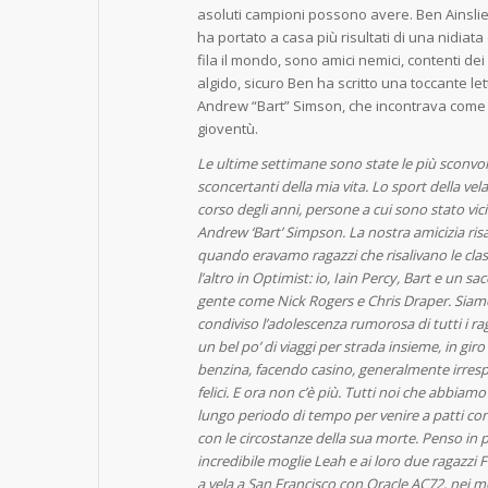
asoluti campioni possono avere. Ben Ainslie,
ha portato a casa più risultati di una nidiata
fila il mondo, sono amici nemici, contenti dei ri
algido, sicuro Ben ha scritto una toccante le
Andrew “Bart” Simson, che incontrava come a
gioventù.
Le ultime settimane sono state le più sconvolg
sconcertanti della mia vita. Lo sport della vel
corso degli anni, persone a cui sono stato vic
Andrew ‘Bart’ Simpson. La nostra amicizia ris
quando eravamo ragazzi che risalivano le cla
l’altro in Optimist: io, Iain Percy, Bart e un sa
gente come Nick Rogers e Chris Draper. Siam
condiviso l’adolescenza rumorosa di tutti i ra
un bel po’ di viaggi per strada insieme, in giro 
benzina, facendo casino, generalmente irrespo
felici. E ora non c’è più. Tutti noi che abbi
lungo periodo di tempo per venire a patti con i
con le circostanze della sua morte. Penso in pa
incredibile moglie Leah e ai loro due ragazzi
a vela a San Francisco con Oracle AC72, nei 