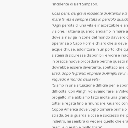
l’incidente di Bart Simpson.
Cosa pensi del grave incidente di Artemis e l
mare la vita è sempre stata in pericolo qualc
“Ogni perdita di una vita è inaccettabile e
visione. Tuttavia quando andiamo in mare a
dove si naviga in zone del mondo davvero di
Speranza o Capo Horn è chiaro che si deve 
acque chiuse, addirittura in un porto, che qua
sistemi di sicurezza disponibili e vicini è i
in pratica nuove procedure perché questo no
dovrebbe essere divertente, spettacolare, qu
Brad, dopo le grandi imprese di Alinghi sei in
inquadri il mondo della vela?
“Siamo in una situazione difficile per le sp
difficoltà. Con Alinghi volevamo fare la Vo
progetto, ma abbiamo fatto molta una grande
tutta la regata fino a rinunciare. Guardo co
Coppa America dove voglio tornare prima o 
strada. Se si guarda a cosa è successo nel 
indietro, mi sembra di vedere quello che era
team, e questo è molto triste”.