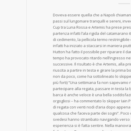
Doveva essere quella che a Napoli chiamano
passi sul lungomare tranquilli e sereni, inve
Cup tra Luna Rossa e Artemis ha prese prest
partenza infatti l’ala rigida del catamarano 
di cedimento, la pellicola termo restringibil
infatti ha iniziato a staccarsi in maniera piut
Hutton ha fatto il possibile per riparare il d
tempo ha provocato ritardo nell’ingresso ne
successive. Il risultato è che Artemis, alla 
riuscita a partire in testa e girare la prim
non da poco, come ha sottolineato lo skipper 
più forti) “Una settimana fa non sapevamo 
partecipare alla regata, passare in testa la
barca è anche veloce è una bella soddisfaz
orgogliosi – ha commentato lo skipper Iain 
di regata con venti nodi d’aria dopo appena
qualcosa che faceva parte dei sogni”. Poco 
svedesi hanno strambato navigando verso s
esperienza si è fatta sentire. Nella manovra