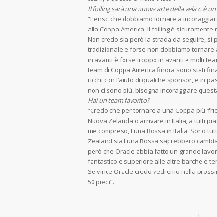
Il foiling sarà una nuova arte della vela o è 
“Penso che dobbiamo tornare a incoraggiare
alla Coppa America. Il foiling è sicuramente 
Non credo sia però la strada da seguire, si 
tradizionale e forse non dobbiamo tornare a 
in avanti è forse troppo in avanti e molti te
team di Coppa America finora sono stati fina
ricchi con l’aiuto di qualche sponsor, e in 
non ci sono più, bisogna incoraggiare questa
Hai un team favorito?
“Credo che per tornare a una Coppa più ‘fri
Nuova Zelanda o arrivare in Italia, a tutti p
me compreso, Luna Rossa in Italia. Sono tut
Zealand sia Luna Rossa saprebbero cambiar
però che Oracle abbia fatto un grande lavoro
fantastico e superiore alle altre barche e tem
Se vince Oracle credo vedremo nella prossim
50 piedi”.