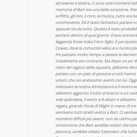
attraverso il dolore, ci sono stati momenti edif
memoria di Bart era una bella occasione. She
soffitto, gli inni, il coro, la musica, tutto era 
commovente. Ed è stato fantastico parlare con 
spazzati via da tutto. Questa è stato probabi
porterò dentro di quel giorno. Erano entrambi
leggenda fosse stata il loro figlio. E poi que
Cowes, dove la comunità velica era riunita pe
Ho passato molto tempo a pesare la decisione
Inizialmente ero contrario. Ma dopo un po ‘d
resto dei ragazzi della squadra, abbiamo de
parlato con un paio di persone e tutti hanno 
voluto che noi andassimo avanti con lui. Oggi
indossato la nostra attrezzatura e il nostr
abbiamo aggiunto il lutto al braccio e un nastr
sole splendeva, il vento si è alzato e abbiamo
regata, girando l’isola di Wight in meno di tr
sentivano tutti stretti evicini a Bart. Ci senti
momenti difficili più avanti, non da ultimo per
convinzione che Bart avrebbe voluto che con
persona, avrebbe odiato il pensiero che tutto