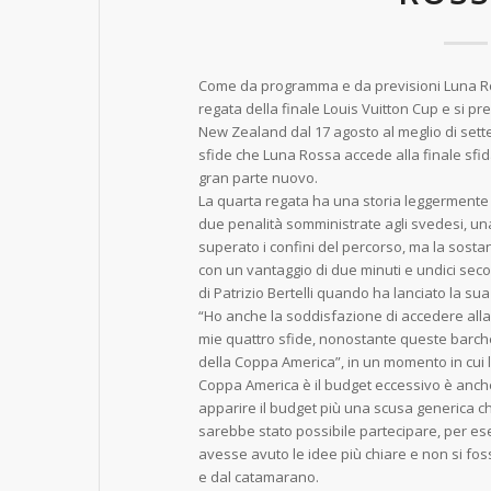
Come da programma e da previsioni Luna Ro
regata della finale Louis Vuitton Cup e si p
New Zealand dal 17 agosto al meglio di sette 
sfide che Luna Rossa accede alla finale sfida
gran parte nuovo.
La quarta regata ha una storia leggermente 
due penalità somministrate agli svedesi, un
superato i confini del percorso, ma la sosta
con un vantaggio di due minuti e undici second
di Patrizio Bertelli quando ha lanciato la sua
“Ho anche la soddisfazione di accedere alla 
mie quattro sfide, nonostante queste barche
della Coppa America”, in un momento in cui la
Coppa America è il budget eccessivo è anch
apparire il budget più una scusa generica ch
sarebbe stato possibile partecipare, per e
avesse avuto le idee più chiare e non si fos
e dal catamarano.