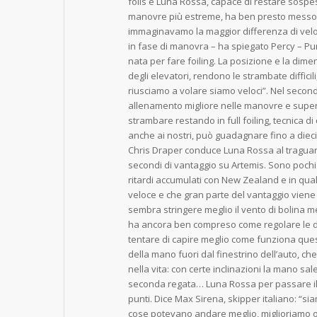
foils e Luna Rossa, capace di restare sospe
manovre più estreme, ha ben presto messo 
immaginavamo la maggior differenza di velocit
in fase di manovra – ha spiegato Percy – Pu
nata per fare foiling. La posizione e la dime
degli elevatori, rendono le strambate diffic
riusciamo a volare siamo veloci”. Nel second
allenamento migliore nelle manovre e supera
strambare restando in full foiling, tecnica di
anche ai nostri, può guadagnare fino a dieci
Chris Draper conduce Luna Rossa al tragua
secondi di vantaggio su Artemis. Sono pochi
ritardi accumulati con New Zealand e in qu
veloce e che gran parte del vantaggio viene
sembra stringere meglio il vento di bolina m
ha ancora ben compreso come regolare le de
tentare di capire meglio come funziona ques
della mano fuori dal finestrino dell’auto, ch
nella vita: con certe inclinazioni la mano sa
seconda regata… Luna Rossa per passare il 
punti. Dice Max Sirena, skipper italiano: “si
cose potevano andare meglio, miglioriamo o