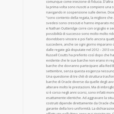
comunque come iniezione di fiducia. D’altra 
la prima volta sono riusciti a compiere una st
navigando in sospensione sulle derive. Dice 
“sono contento della regata, la migliore che
svedesi sono cresciuti e hanno imparato molt
e Nathan Outteridge corre con orgoglio e se
possibilità di successo sono molto molto rido
dovrebbero vincere e poi farlo ancora quattr
succedere, anche se ogni giorno imparano qua
dalle regate già disputate nel 2012 – 2013 con g
Russell Coutts ha preferito così dopo che h
evidente che le sue barche non erano in regol
barche che dovranno partecipare alla Red Bu
settembre, senza questa esigenza nessuno 
Una questione di tre chili di struttura tras
barche di Oracle diverse da quelle degli av
alterare molto le prestazioni. Ma di imbroglio 
si è corso negli anni scorsi, sono infatti mo
esattamente identiche. Ad aggravare la situazi
costruiti dipende direttamente da Oracle c
garante della loro uniformità. La dichiarazio
effettuate nell’ultimo anno mai ripristinate.