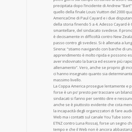
precipitata dopo l’incidente di Andrew “Bart”
quello della finale Louis Vuitton del 2000 
AmericaOne di Paul Cayard e i due disputar
della storia finendo 5 a 4. Adesso Cayard è 
smantellare, del sindacato svedese. Il prono
è decisamente in difficoltà contro New Zea
passo contro gli svedesi. Si è allenata a lu
Sirena: “stiamo navigando con barche di una
apprendimento è molto ripida e possono es
aver indovinato la barca ed essere più rap
allenamento”. Vero, anche se proprio gli in
ci hanno insegnato quanto sia determinante
massimo livello.
La Coppa America prosegue lentamente e pes
forse è un po’ presto per tracciare un bilanci
sindacati si fanno per sentito dire e nessun
anche se è piuttosto evidente che cota men
la incapacità degli organizzatori di fare au
Web ma i contatti sul canale You Tube sono ri
ETNZ contro Luna Rossa), forse un segno che 
tempo e che il Web non è ancora abbastanz