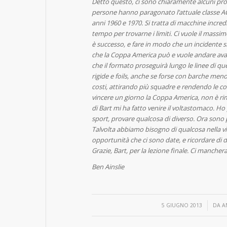
Detto questo, ci sono chiaramente alcuni prob
persone hanno paragonato l’attuale classe AC
anni 1960 e 1970. Si tratta di macchine incred
tempo per trovarne i limiti. Ci vuole il mass
è successo, e fare in modo che un incidente 
che la Coppa America può e vuole andare avan
che il formato proseguirà lungo le linee di qu
rigide e foils, anche se forse con barche men
costi, attirando più squadre e rendendo le cos
vincere un giorno la Coppa America, non è rim
di Bart mi ha fatto venire il voltastomaco. Ho 
sport, provare qualcosa di diverso. Ora sono 
Talvolta abbiamo bisogno di qualcosa nella vit
opportunità che ci sono date, e ricordare di 
Grazie, Bart, per la lezione finale. Ci manchera
Ben Ainslie
/
5 GIUGNO 2013
DA
A