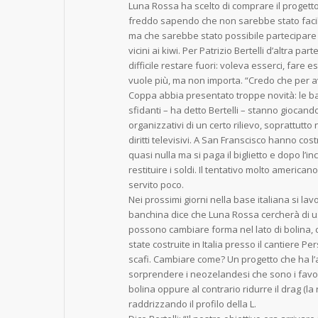
Luna Rossa ha scelto di comprare il progett
freddo sapendo che non sarebbe stato facil
ma che sarebbe stato possibile partecipare
vicini ai kiwi. Per Patrizio Bertelli d’altra p
difficile restare fuori: voleva esserci, fare 
vuole più, ma non importa. “Credo che per 
Coppa abbia presentato troppe novità: le ba
sfidanti – ha detto Bertelli – stanno giocand
organizzativi di un certo rilievo, soprattutto
diritti televisivi. A San Franscisco hanno cos
quasi nulla ma si paga il biglietto e dopo l’
restituire i soldi. Il tentativo molto americ
servito poco.
Nei prossimi giorni nella base italiana si la
banchina dice che Luna Rossa cercherà di u
possono cambiare forma nel lato di bolina,
state costruite in Italia presso il cantiere Per
scafi. Cambiare come? Un progetto che ha l’
sorprendere i neozelandesi che sono i favorit
bolina oppure al contrario ridurre il drag (la
raddrizzando il profilo della L.