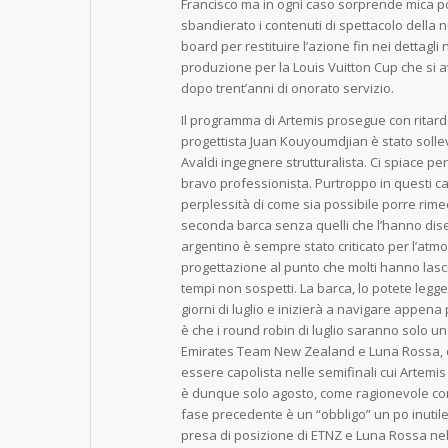
Francisco ma in ogni caso sorprende mica 
sbandierato i contenuti di spettacolo della 
board per restituire l’azione fin nei dettagl
produzione per la Louis Vuitton Cup che si a
dopo trent’anni di onorato servizio.
Il programma di Artemis prosegue con ritard
progettista Juan Kouyoumdjian è stato solle
Avaldi ingegnere strutturalista. Ci spiace 
bravo professionista. Purtroppo in questi 
perplessità di come sia possibile porre rimed
seconda barca senza quelli che l’hanno dise
argentino è sempre stato criticato per l’atm
progettazione al punto che molti hanno lasci
tempi non sospetti. La barca, lo potete legge
giorni di luglio e inizierà a navigare appena 
è che i round robin di luglio saranno solo u
Emirates Team New Zealand e Luna Rossa, che
essere capolista nelle semifinali cui Artemi
è dunque solo agosto, come ragionevole con 
fase precedente è un “obbligo” un po inutil
presa di posizione di ETNZ e Luna Rossa nel