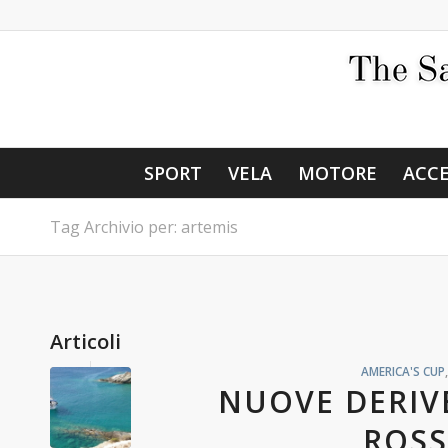
SPORT
VELA
MOTORE
ACCE
Tag Archivio per: artemis
Articoli
AMERICA'S CUP
NUOVE DERIV
ROSS