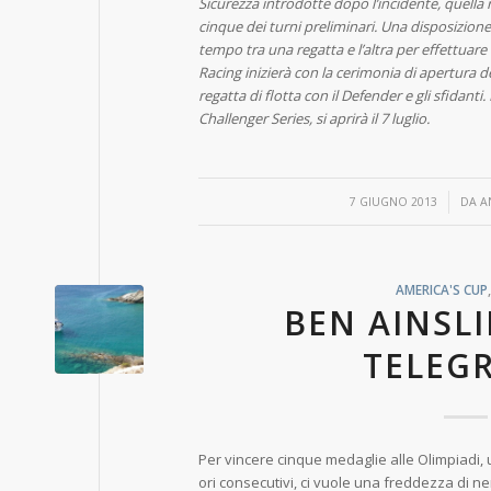
Sicurezza introdotte dopo l’incidente, quella r
cinque dei turni preliminari. Una disposizion
tempo tra una regatta e l’altra per effettua
Racing inizierà con la cerimonia di apertura del 
regatta di flotta con il Defender e gli sfidanti
Challenger Series, si aprirà il 7 luglio.
/
7 GIUGNO 2013
DA
A
AMERICA'S CUP
BEN AINSLI
TELEG
Per vincere cinque medaglie alle Olimpiadi, 
ori consecutivi, ci vuole una freddezza di nerv