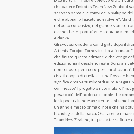
Dice Bertelli: “Il nostro obiettivo era arrivare 
che battere Emirates Team New Zealand sarà
seconda barca e le chiavi dello sviluppo de
e che abbiamo faticato ad evolvere”. Ma ch
nel botto conclusivo, nel grande slam con un 
dicono che le “piattaforme” contano meno de
e derive.
Gli svedesi chiudono con dignità dopo il dram
Artemis, Torbjon Tornqvjist, ha affermato: “
che finisca questa edizione e che venga defi
edizione, ma il desiderio resta. Sono arriv
non conosco per intero, però mi affascina”.
circa il doppio di quella di Luna Rossa e ha
significa circa venti milioni di euro a regata
commesso? Il progetto è nato male, e l’inse
pesato più dell’incidente mortale che certa
lo skipper italiano Max Sirena: “abbiamo ba
un anno e mezzo prima di noi e che ha potu
tecnologico della barca. Ora faremo il massi
Team New Zealand, in questa terza finale d