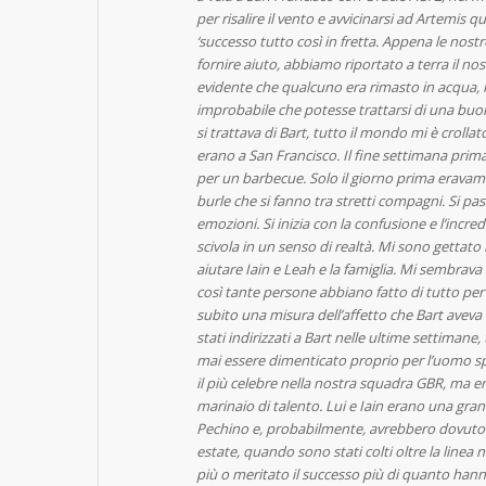
per risalire il vento e avvicinarsi ad Artemis 
‘successo tutto così in fretta. Appena le nos
fornire aiuto, abbiamo riportato a terra il n
evidente che qualcuno era rimasto in acqua, 
improbabile che potesse trattarsi di una buo
si trattava di Bart, tutto il mondo mi è crolla
erano a San Francisco. Il fine settimana prima
per un barbecue. Solo il giorno prima eravamo s
burle che si fanno tra stretti compagni. Si pas
emozioni. Si inizia con la confusione e l’incre
scivola in un senso di realtà. Mi sono gettato
aiutare Iain e Leah e la famiglia. Mi sembrava f
così tante persone abbiano fatto di tutto per
subito una misura dell’affetto che Bart avev
stati indirizzati a Bart nelle ultime settiman
mai essere dimenticato proprio per l’uomo spec
il più celebre nella nostra squadra GBR, ma era 
marinaio di talento. Lui e Iain erano una gra
Pechino e, probabilmente, avrebbero dovuto v
estate, quando sono stati colti oltre la linea
più o meritato il successo più di quanto hann