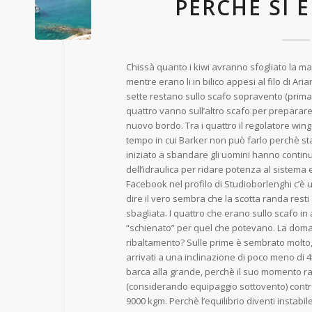
PERCHÈ SI 
Chissà quanto i kiwi avranno sfogliato la marg
mentre erano li in bilico appesi al filo di Aria
sette restano sullo scafo sopravento (prima
quattro vanno sull’altro scafo per preparare
nuovo bordo. Tra i quattro il regolatore wing
tempo in cui Barker non può farlo perchè s
iniziato a sbandare gli uomini hanno conti
dell’idraulica per ridare potenza al sistema ed
Facebook nel profilo di Studioborlenghi c’è
dire il vero sembra che la scotta randa rest
sbagliata. I quattro che erano sullo scafo in
“schienato” per quel che potevano. La doman
ribaltamento? Sulle prime è sembrato molto,
arrivati a una inclinazione di poco meno di 4
barca alla grande, perchè il suo momento ra
(considerando equipaggio sottovento) contr
9000 kgm. Perchè l’equilibrio diventi instabi