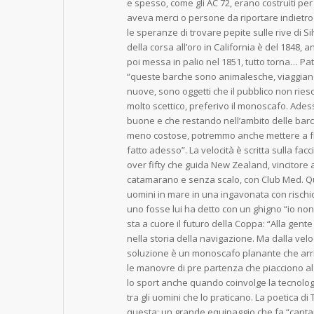
e spesso, come gli AC 72, erano costruiti per
aveva merci o persone da riportare indietro
le speranze di trovare pepite sulle rive di Sil
della corsa all’oro in California è del 1848, 
poi messa in palio nel 1851, tutto torna… Patr
“queste barche sono animalesche, viaggiano
nuove, sono oggetti che il pubblico non riesce
molto scettico, preferivo il monoscafo. Ades
buone e che restando nell’ambito delle barch
meno costose, potremmo anche mettere a f
fatto adesso”. La velocità è scritta sulla fac
over fifty che guida New Zealand, vincitore 
catamarano e senza scalo, con Club Med.
uomini in mare in una ingavonata con rischi
uno fosse lui ha detto con un ghigno “io no
sta a cuore il futuro della Coppa: “Alla gent
nella storia della navigazione. Ma dalla veloc
soluzione è un monoscafo planante che arri
le manovre di pre partenza che piacciono al 
lo sport anche quando coinvolge la tecnolog
tra gli uomini che lo praticano. La poetica
questa: un grande equipaggio che fa “cant