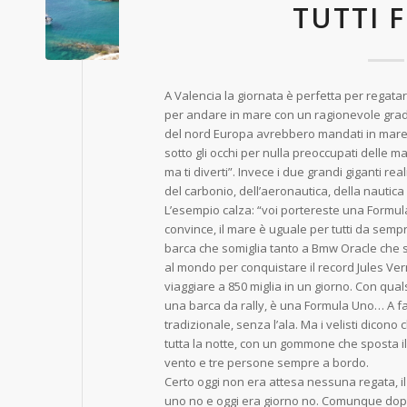
TUTTI 
A Valencia la giornata è perfetta per regatar
per andare in mare con un ragionevole grado 
del nord Europa avrebbero mandati in mare 
sotto gli occhi per nulla preoccupati delle m
ma ti diverti”. Invece i due grandi giganti rea
del carbonio, dell’aeronautica, della nautica
L’esempio calza: “voi portereste una Formul
convince, il mare è uguale per tutti da sempre
barca che somiglia tanto a Bmw Oracle che 
al mondo per conquistare il record Jules Ver
viaggiare a 850 miglia in un giorno. Con qua
una barca da rally, è una Formula Uno… A far
tradizionale, senza l’ala. Ma i velisti dicono
tutta la notte, con un gommone che sposta i
vento e tre persone sempre a bordo.
Certo oggi non era attesa nessuna regata, 
uno no e oggi era giorno no. Comunque dopo