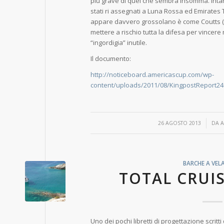
più grave di quel che sembra insomma. Intant
stati ri assegnati a Luna Rossa ed Emirate
appare davvero grossolano è come Coutts (e
mettere a rischio tutta la difesa per vincere 
“ingordigia” inutile.
Il documento:
http://noticeboard.americascup.com/wp-
content/uploads/2011/08/KingpostReport24
/
26 AGOSTO 2013
DA
A
BARCHE A VEL
TOTAL CRUI
Uno dei pochi libretti di progettazione scri