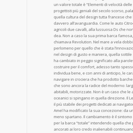
un valore totale è “Elementi di velocità delle
progettisti più geniali del secolo scorso, pal
quella cultura del design tutta francese che 
davvero all’avanguardia. Come le auto Citroen
agricoli due cavalli, alla lussuosa Ds che n
dea. Non a caso la sua prima barca famosa, p
chiamava Revolution. Nel mare a vela dobbia
perlomeno per quello che è stata l’innovazi
nel design di gusto e maniera, quella sott
ha cambiato in peggio significato alla parol
costruire per il comfort, adesso tanto spesso 
individua bene, e con anni di anticipo, le cara
navigare in crociera che ha prodotto barche 
che sono ancora la radice del moderno: largh
abitabili, motorizzate. Non è un caso che le
oceanici si spingano in quella direzione. Il L
il più stabile dei progetti dedicati ai navigato
Amel ha modificato la sua concezione: da una 
meno spartano. Il cambiamento è il sintomo
per la barca “totale” intendendo quella che 
ancorati ai loro credo inalienabili continua