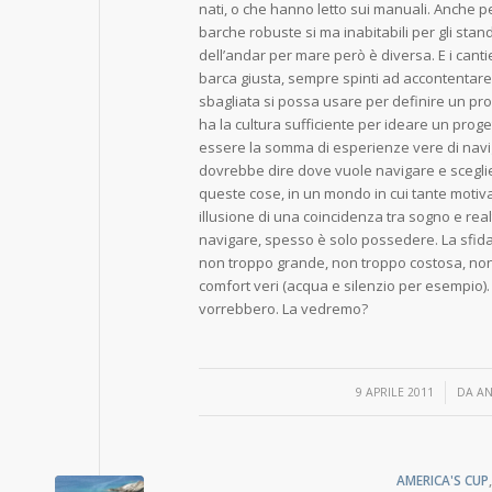
nati, o che hanno letto sui manuali. Anche p
barche robuste si ma inabitabili per gli sta
dell’andar per mare però è diversa. E i cant
barca giusta, sempre spinti ad accontentare i
sbagliata si possa usare per definire un pr
ha la cultura sufficiente per ideare un pro
essere la somma di esperienze vere di navig
dovrebbe dire dove vuole navigare e scegliere 
queste cose, in un mondo in cui tante motiva
illusione di una coincidenza tra sogno e rea
navigare, spesso è solo possedere. La sfida,
non troppo grande, non troppo costosa, non t
comfort veri (acqua e silenzio per esempio)
vorrebbero. La vedremo?
/
9 APRILE 2011
DA
AN
AMERICA'S CUP