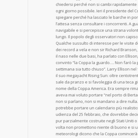
chiedersi perché non si cambi rapidamente
ogni giorno possibile. Ieri il presidente de
spiegare perché ha lasciato le barche in po
l’attesa senza consultare i concorrenti. A gu
navigabile e si percepisce una strana volontà 
lungo. Il popolo degli osservatori non capis
Qualche sussulto di interesse per le visite de
dei record a vela e non sir Richard Branso
il naso nelle due basi, ha parlato con Ellison
convinto “la Coppa la guardo…. Non farò la
settimana sia tutto chiuso”. Larry Ellison ne
il suo megayacht Rising Sun: oltre centotrent
sale da pranzo e si favoleggia di una teca g
nome della Coppa America. Era sempre rimast
aveva mai voluto portare “nel porto di Berta
non si parlano, non si mandano a dire nulla.
potrebbe portare un calendario più realistico
udienza del 25 febbraio, che dovrebbe decide
pur parzialmente costruite negli Stati Uniti 
volta non promettono niente di buono e si us
meteorologi dicono che la Coppa comincerà