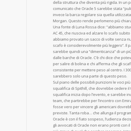
della struttura che diventa più rigida. In un
comunicato che Oracle 5 sarebbe stata “pul
invece la barca regolare sia quella utilizzat
Morgan. Questo rende perlomeno più chiara
Una fonte di Luna Rossa dice: “abbiamo studia
AC 45, che riusciva ed alzare lo scafo subito
abbiamo provato un sacco di volte senza riusc
scafo è considerevolmente più leggero”. Il pa
sarebbe quindi una “dimenticanza” di un pi
dalle barche di Oracle. C’è chi dice che pote
per salire di bolina e chi afferma che gli scaf
consistente per mettere peso al centro. I 3
sarebbero solo una parte di questo peso.
Sul piano delle possibili punizioni le voci pi
squalifica di Spithill, che dovrebbe cedere il
squalifica inizia dopo l’evento, e sarebbe inut
team, che partirebbe per l’incontro con Em
fosse vero per vincere gli americani dovrebbe
previste. Tanta roba… che allunga il progr
Oracle è con il fiato sospeso, l’udienza deci
gli avvocati di Oracle non erano pronti con i