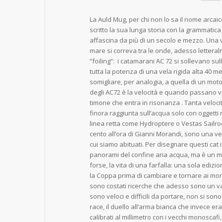
La Auld Mug, per chi non lo sa il nome arcai
scritto la sua lunga storia con la grammatic
affascina da più di un secolo e mezzo. Una v
mare si correva tra le onde, adesso letteralm
“foiling”: i catamarani AC 72 si sollevano sul
tutta la potenza di una vela rigida alta 40 
somigliare, per analogia, a quella di un motor
degli AC72 è la velocità e quando passano vic
timone che entra in risonanza . Tanta veloc
finora raggiunta sull’acqua solo con oggetti n
linea retta come Hydroptere o Vestas Sailro
cento all’ora di Gianni Morandi, sono una ve
cui siamo abituati. Per disegnare questi cat 
panorami del confine aria acqua, ma è un 
forse, la vita di una farfalla: una sola edizion
la Coppa prima di cambiare e tornare ai mon
sono costati ricerche che adesso sono un va
sono veloci e difficili da portare, non si son
race, il duello all’arma bianca che invece e
calibrati al millimetro con i vecchi monosca