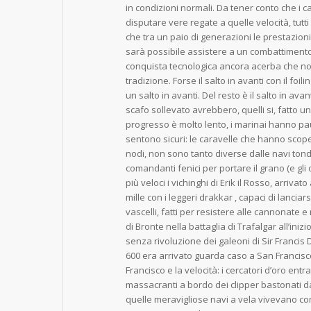
in condizioni normali. Da tener conto che i c
disputare vere regate a quelle velocità, tutti
che tra un paio di generazioni le prestazio
sarà possibile assistere a un combattiment
conquista tecnologica ancora acerba che non
tradizione. Forse il salto in avanti con il foil
un salto in avanti. Del resto è il salto in av
scafo sollevato avrebbero, quelli si, fatto un
progresso è molto lento, i marinai hanno pau
sentono sicuri: le caravelle che hanno scoper
nodi, non sono tanto diverse dalle navi ton
comandanti fenici per portare il grano (e gli 
più veloci i vichinghi di Erik il Rosso, arriva
mille con i leggeri drakkar , capaci di lanciars
vascelli, fatti per resistere alle cannonate e
di Bronte nella battaglia di Trafalgar all’ini
senza rivoluzione dei galeoni di Sir Francis D
600 era arrivato guarda caso a San Francisco
Francisco e la velocità: i cercatori d’oro en
massacranti a bordo dei clipper bastonati 
quelle meravigliose navi a vela vivevano con i