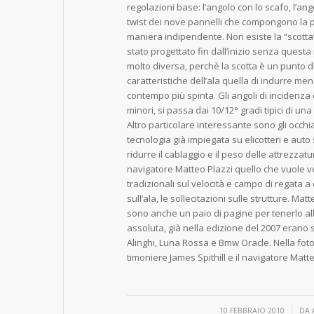
regolazioni base: l’angolo con lo scafo, l’ango
twist dei nove pannelli che compongono la 
maniera indipendente. Non esiste la “scotta”
stato progettato fin dall’inizio senza questa
molto diversa, perchè la scotta è un punto di
caratteristiche dell’ala quella di indurre m
contempo più spinta. Gli angoli di incidenz
minori, si passa dai 10/12° gradi tipici di una
Altro particolare interessante sono gli occhial
tecnologia già impiegata su elicotteri e aut
ridurre il cablaggio e il peso delle attrezza
navigatore Matteo Plazzi quello che vuole v
tradizionali sul velocità e campo di regata a q
sull’ala, le sollecitazioni sulle strutture. Ma
sono anche un paio di pagine per tenerlo al
assoluta, già nella edizione del 2007 erano s
Alinghi, Luna Rossa e Bmw Oracle. Nella foto da
timoniere James Spithill e il navigatore Matte
/
10 FEBBRAIO 2010
DA