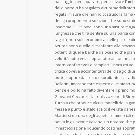
passaggio, per imparare, per coltivare l’amb
del diporto ci ha regalato alcuni modelli stori
regata, misure che hanno costruito la fama de
design proponendo soluzioni che sono state
Insomma 33, 35 piedi sono una misura magi
lunghezza che ti fa sentire su una barca co
l’agilità, non solo economica, delle piccole 
Azuree sono quelle di trasferire alla crocier
potenti di quelle barche da oceano che plana
velocità sotto vela, soprattutto attitudine a
interni confortevoli e completi. Finora chi vol
critica doveva accontentarsi del disagio di
porte, oppure dal costo esorbitante. La radi
Ballerini, imprenditore esperto di impianti ind
per se e poi lo ha fatto diventare il primo mod
Giovanni Ceccarelli, la realizzazione di Sir
Turchia che produce alcuni modelli della gam
messa a punto è stato scelto il velista dan
Martini si occupa degli aspetti commerciali e 
per la legislazione italiana, un natante che
immatricolazione riducendo costi ma soprattu
l’abitabilità tuttavia, sia in pozzetto sia sot