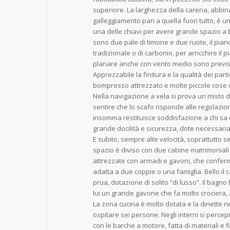
superiore. La larghezza della carena, abbin
galleggiamento pari a quella fuori tutto, è u
una delle chiavi per avere grande spazio a b
sono due pale di timone e due ruote, il pia
tradizionale o di carbonio, per arricchire il 
planare anche con vento medio sono previsti
Apprezzabile la finitura e la qualità dei parti
bompresso attrezzato e molte piccole cose c
Nella navigazione a vela si prova un misto d
sentire che lo scafo risponde alle regolazion
insomma restituisce soddisfazione a chi sa 
grande docilità e sicurezza, dote necessaria 
E subito, sempre alte velocità, soprattutto se 
spazio è diviso con due cabine matrimoniali
attrezzate con armadi e gavoni, che confer
adatta a due coppie o una famiglia. Bello il c
prua, dotazione di solito “di lusso”. Il bagno
lui un grande gavone che fa molto crociera, 
La zona cucina è molto dotata e la dinette ne
ospitare sei persone. Negli interni si perc
con le barche a motore, fatta di materiali e