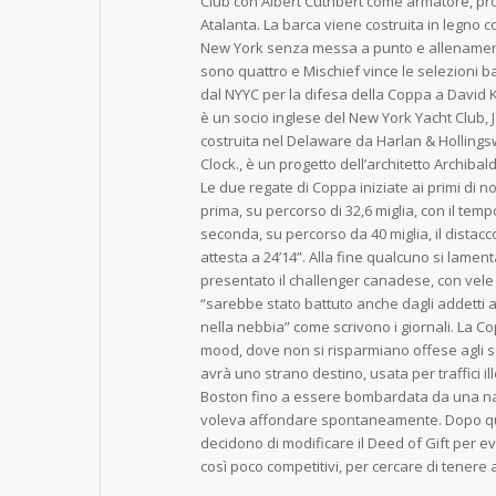
Club con Albert Cuthbert come armatore, prog
Atalanta. La barca viene costruita in legno c
New York senza messa a punto e allenament
sono quattro e Mischief vince le selezioni
dal NYYC per la difesa della Coppa a David K
è un socio inglese del New York Yacht Club, 
costruita nel Delaware da Harlan & Holling
Clock., è un progetto dell’architetto Archibal
Le due regate di Coppa iniziate ai primi di 
prima, su percorso di 32,6 miglia, con il temp
seconda, su percorso da 40 miglia, il distacc
attesta a 24’14”. Alla fine qualcuno si lamenta
presentato il challenger canadese, con vele
“sarebbe stato battuto anche dagli addetti 
nella nebbia” come scrivono i giornali. La 
mood, dove non si risparmiano offese agli scon
avrà uno strano destino, usata per traffici ill
Boston fino a essere bombardata da una na
voleva affondare spontaneamente. Dopo que
decidono di modificare il Deed of Gift per ev
così poco competitivi, per cercare di tenere al