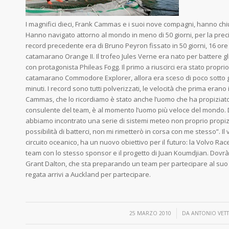
I magnifici dieci, Frank Cammas e i suoi nove compagni, hanno chiu
Hanno navigato attorno al mondo in meno di 50 giorni, per la precisi
record precedente era di Bruno Peyron fissato in 50 giorni, 16 ore e 
catamarano Orange II. Il trofeo Jules Verne era nato per battere g
con protagonista Phileas Fogg. Il primo a riuscirci era stato propri
catamarano Commodore Explorer, allora era sceso di poco sotto gli 
minuti. I record sono tutti polverizzati, le velocità che prima erano
Cammas, che lo ricordiamo è stato anche l’uomo che ha propiziato
consulente del team, è al momento l’uomo più veloce del mondo.
abbiamo incontrato una serie di sistemi meteo non proprio propizi
possibilità di batterci, non mi rimetterò in corsa con me stesso”. Il
circuito oceanico, ha un nuovo obiettivo per il futuro: la Volvo R
team con lo stesso sponsor e il progetto di Juan Koumdjian. Dov
Grant Dalton, che sta preparando un team per partecipare al suo
regata arrivi a Auckland per partecipare.
/
25 MARZO 2010
DA
ANTONIO VETT