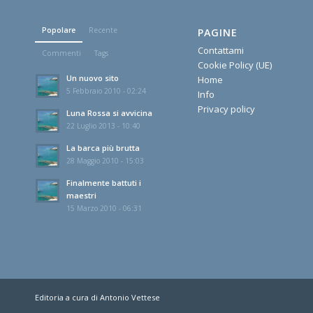
Popolare
Recente
PAGINE
Contattami
Commenti
Tags
Cookie Policy (UE)
Un nuovo sito
Home
5 Febbraio 2010 - 02:24
Info
Privacy policy
Luna Rossa si avvicina
22 Luglio 2013 - 10:40
La barca più brutta
28 Maggio 2010 - 15:03
Finalmente battuti i
maestri
15 Marzo 2010 - 06:31
Editoria a cura di Antonio Vettese