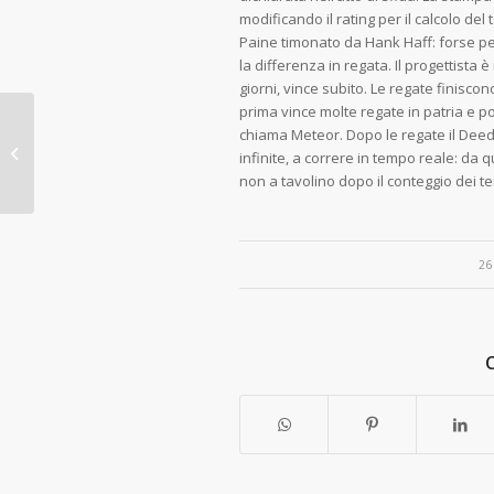
modificando il rating per il calcolo d
Paine timonato da Hank Haff: forse per
la differenza in regata. Il progettista è
giorni, vince subito. Le regate finiscon
prima vince molte regate in patria e po
chiama Meteor. Dopo le regate il Deed
1886 a New York vince
infinite, a correre in tempo reale: da 
Mayflower
non a tavolino dopo il conteggio dei t
26