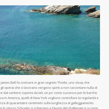
e James Bell fa costruire in gran segreto Thistle, uno sloop che
gli operai che ci lavorano vengono spinti a non raccontare nulla di
e dal cantiere coperta da teli, un po’ come successo per le barche
iva in America, quelli di New York vogliono controllare la regolarità e
enza di quarantatre centimetri sulla lunghezza al galleggiamento
a e lo stesso Schuyler si schierano a favore del challenger e si corre