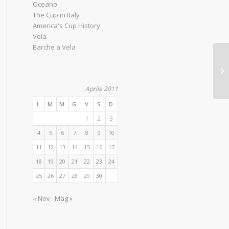
Oceano
The Cup in Italy
America's Cup History
Vela
Barche a Vela
Aprile 2011
L
M
M
G
V
S
D
1
2
3
4
5
6
7
8
9
10
11
12
13
14
15
16
17
18
19
20
21
22
23
24
25
26
27
28
29
30
« Nov
Mag »