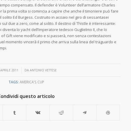
el tempo compensato. Il defender è Volunteer dell’armatore Charles
 la prima volta si comincia a capire che anche il timoniere può fare
 il solito Ed Burgess. Costruito in acciaio nel giro di sessantasei
o sul due a zero, come al solito. Il destino di Thistle è interessante:
i diventa lo yacht dell’imperatore tedesco Guglielmo II, che lo
 of Gift viene modificato e si passerà, non senza contestazioni
quel momento vincerà il primo che arriva sulla linea del traguardo e
empi.
/
 APRILE 2011
DA
ANTONIO VETTESE
TAGS:
AMERICA'S CUP
Condividi questo articolo