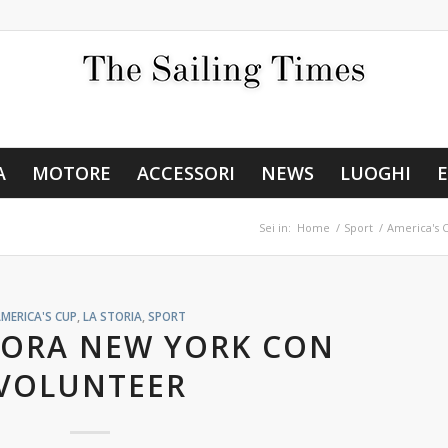
A
MOTORE
ACCESSORI
NEWS
LUOGHI
E
Sei in:
Home
/
Sport
/
America's 
MERICA'S CUP
,
LA STORIA
,
SPORT
CORA NEW YORK CON
VOLUNTEER