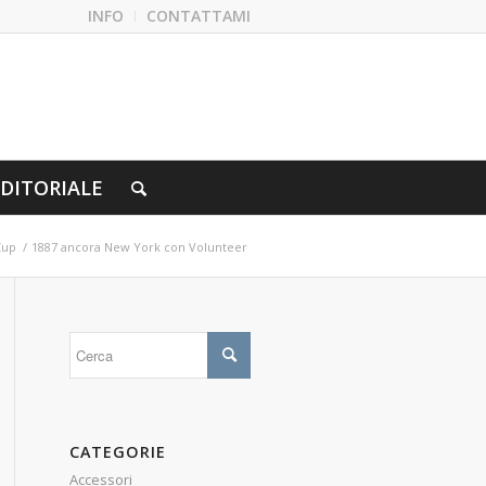
INFO
CONTATTAMI
DITORIALE
Cup
/
1887 ancora New York con Volunteer
CATEGORIE
Accessori