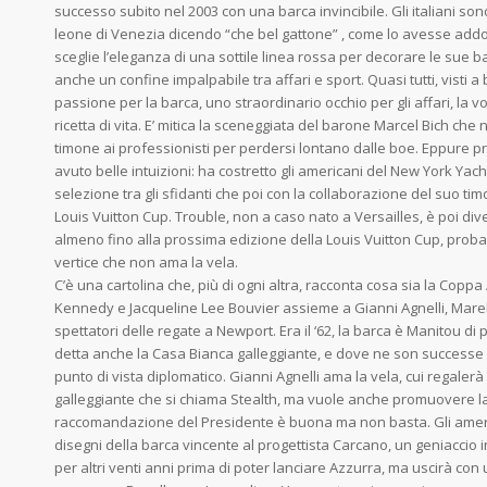
successo subito nel 2003 con una barca invincibile. Gli italiani so
leone di Venezia dicendo “che bel gattone” , come lo avesse addom
sceglie l’eleganza di una sottile linea rossa per decorare le sue
anche un confine impalpabile tra affari e sport. Quasi tutti, visti 
passione per la barca, uno straordinario occhio per gli affari, la v
ricetta di vita. E’ mitica la sceneggiata del barone Marcel Bich che 
timone ai professionisti per perdersi lontano dalle boe. Eppure pr
avuto belle intuizioni: ha costretto gli americani del New York Yac
selezione tra gli sfidanti che poi con la collaborazione del suo ti
Louis Vuitton Cup. Trouble, non a caso nato a Versailles, è poi dive
almeno fino alla prossima edizione della Louis Vuitton Cup, probab
vertice che non ama la vela.
C’è una cartolina che, più di ogni altra, racconta cosa sia la Coppa A
Kennedy e Jacqueline Lee Bouvier assieme a Gianni Agnelli, Marel
spettatori delle regate a Newport. Era il ‘62, la barca è Manitou di
detta anche la Casa Bianca galleggiante, e dove ne son successe un 
punto di vista diplomatico. Gianni Agnelli ama la vela, cui regal
galleggiante che si chiama Stealth, ma vuole anche promuovere la Fi
raccomandazione del Presidente è buona ma non basta. Gli ameri
disegni della barca vincente al progettista Carcano, un geniaccio 
per altri venti anni prima di poter lanciare Azzurra, ma uscirà c