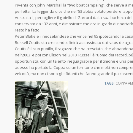
inventa con John Marshall la “two boat campaing”, che serve a me
perfetta . La leggenda dice che nell’83 abbia voluto perdere appo
Australia II, per togliere il gioiello di Garrard dalla sua bacheca 
conservato da 132 anni, e dimostrare che era in grado di riportar
resto ha fatto.
Peter Blake è il neozelandese che vince nel 95 ipotecando la casa
Russell Coutts sta crescendo: finirà assassinato dai ratos de agu
Coutts è il suo pupillo, il ragazzo che ha cresciuto, che abbandona
nell’2003 e poi con Ellison nel 2010. Russell è l’uomo dei record, p
opportunista, con un talento ineguagliabile per il timone e una p
adesso ha portato la Coppa su un territorio che molti non compren
velcotià, ma non ci sono gli sfidanti che fanno grande il palcoscen
TAGS:
COPPA AM