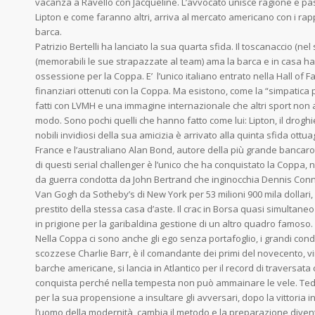
vacanza a Ravello con Jacqueline. L’avvocato unisce ragione e pas
Lipton e come faranno altri, arriva al mercato americano con i rappo
barca.
Patrizio Bertelli ha lanciato la sua quarta sfida. Il toscanaccio (ne
(memorabili le sue strapazzate al team) ama la barca e in casa ha 
ossessione per la Coppa. E’ l’unico italiano entrato nella Hall of 
finanziari ottenuti con la Coppa. Ma esistono, come la “simpatica 
fatti con LVMH e una immagine internazionale che altri sport no
modo. Sono pochi quelli che hanno fatto come lui: Lipton, il drogh
nobili invidiosi della sua amicizia è arrivato alla quinta sfida ottua
France e l’australiano Alan Bond, autore della più grande bancarott
di questi serial challenger è l’unico che ha conquistato la Coppa, n
da guerra condotta da John Bertrand che inginocchia Dennis Conner
Van Gogh da Sotheby’s di New York per 53 milioni 900 mila dollari, a
prestito della stessa casa d’aste. Il crac in Borsa quasi simultaneo
in prigione per la garibaldina gestione di un altro quadro famoso.
Nella Coppa ci sono anche gli ego senza portafoglio, i grandi condotti
scozzese Charlie Barr, è il comandante dei primi del novecento, v
barche americane, si lancia in Atlantico per il record di traversata
conquista perché nella tempesta non può ammainare le vele. Ted
per la sua propensione a insultare gli avversari, dopo la vittoria
l’uomo della modernità, cambia il metodo e la preparazione divent