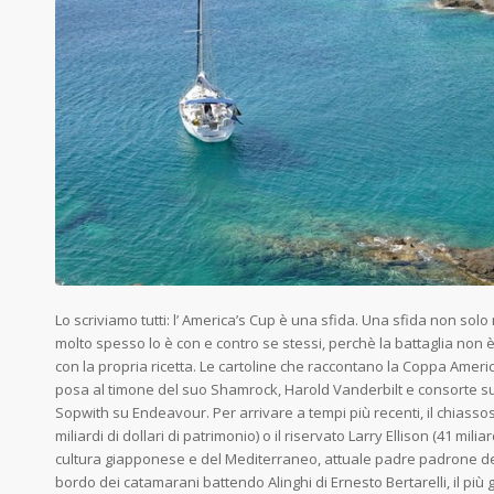
Lo scriviamo tutti: l’ America’s Cup è una sfida. Una sfida non solo 
molto spesso lo è con e contro se stessi, perchè la battaglia non è
con la propria ricetta. Le cartoline che raccontano la Coppa Ameri
posa al timone del suo Shamrock, Harold Vanderbilt e consorte 
Sopwith su Endeavour. Per arrivare a tempi più recenti, il chiassos
miliardi di dollari di patrimonio) o il riservato Larry Ellison (41 mili
cultura giapponese e del Mediterraneo, attuale padre padrone del
bordo dei catamarani battendo Alinghi di Ernesto Bertarelli, il più 