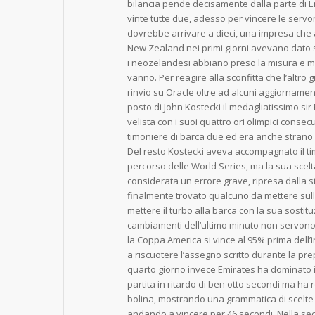
bilancia pende decisamente dalla parte di 
vinte tutte due, adesso per vincere le servon
dovrebbe arrivare a dieci, una impresa che 
New Zealand nei primi giorni avevano dato
i neozelandesi abbiano preso la misura e m
vanno. Per reagire alla sconfitta che l’altro g
rinvio su Oracle oltre ad alcuni aggiornamenti t
posto di John Kostecki il medagliatissimo sir 
velista con i suoi quattro ori olimpici consecu
timoniere di barca due ed era anche strano 
Del resto Kostecki aveva accompagnato il timo
percorso delle World Series, ma la sua scelta
considerata un errore grave, ripresa dalla s
finalmente trovato qualcuno da mettere sulla
mettere il turbo alla barca con la sua sostit
cambiamenti dell‘ultimo minuto non servono
la Coppa America si vince al 95% prima dell’i
a riscuotere l’assegno scritto durante la pr
quarto giorno invece Emirates ha dominato in
partita in ritardo di ben otto secondi ma h
bolina, mostrando una grammatica di scelte t
andando a vincere per 46 secondi. Nella se