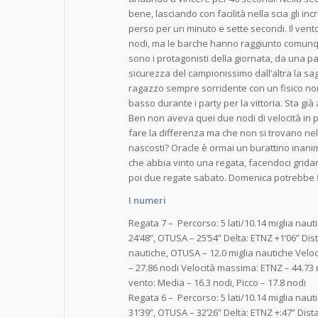
bene, lasciando con facilità nella scia gli in
perso per un minuto e sette secondi. Il vento
nodi, ma le barche hanno raggiunto comunque 
sono i protagonisti della giornata, da una pa
sicurezza del campionissimo dall’altra la sa
ragazzo sempre sorridente con un fisico nor
basso durante i party per la vittoria. Sta g
Ben non aveva quei due nodi di velocità in 
fare la differenza ma che non si trovano ne
nascosti? Oracle è ormai un burattino inani
che abbia vinto una regata, facendoci gridar
poi due regate sabato. Domenica potrebbe fi
I numeri
Regata 7 – Percorso: 5 lati/10.14 miglia na
24’48”, OTUSA – 25’54” Delta: ETNZ +1’06” Dis
nautiche, OTUSA – 12.0 miglia nautiche Velo
– 27.86 nodi Velocità massima: ETNZ – 44.73 
vento: Media – 16.3 nodi, Picco – 17.8 nodi
Regata 6 – Percorso: 5 lati/10.14 miglia na
31’39”, OTUSA – 32’26” Delta: ETNZ +:47” Dist