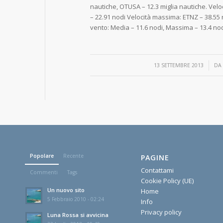
nautiche, OTUSA – 12.3 miglia nautiche. Vel
– 22.91 nodi Velocità massima: ETNZ – 38.55 
vento: Media – 11.6 nodi, Massima – 13.4 no
/
13 SETTEMBRE 2013
D
Popolare
Recente
PAGINE
Contattami
Commenti
Tags
Cookie Policy (UE)
Un nuovo sito
Home
5 Febbraio 2010 - 02:24
Info
Privacy policy
Luna Rossa si avvicina