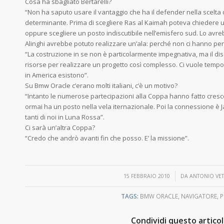
Cosa ha sbagliato Bertarelli?
“Non ha saputo usare il vantaggio che ha il defender nella scelta
determinante. Prima di scegliere Ras al Kaimah poteva chiedere 
oppure scegliere un posto indiscutibile nell’emisfero sud. Lo avre
Alinghi avrebbe potuto realizzare un’ala: perché non ci hanno pe
“La costruzione in se non è particolarmente impegnativa, ma il di
risorse per realizzare un progetto così complesso. Ci vuole temp
in America esistono”.
Su Bmw Oracle c’erano molti italiani, c’è un motivo?
“Intanto le numerose partecipazioni alla Coppa hanno fatto crescer
ormai ha un posto nella vela iternazionale. Poi la connessione è J
tanti di noi in Luna Rossa”.
Ci sarà un’altra Coppa?
“Credo che andrò avanti fin che posso. E’ la missione”.
/
15 FEBBRAIO 2010
DA
ANTONIO VET
TAGS:
BMW ORACLE
,
NAVIGATORE
,
P
Condividi questo artico