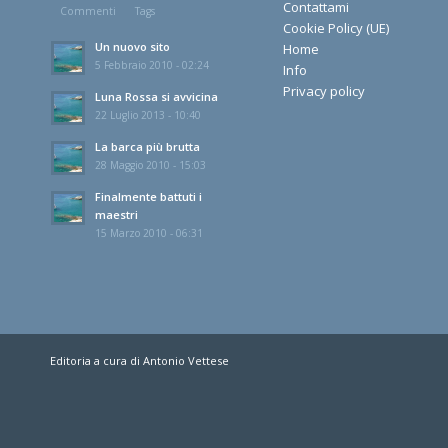
Contattami
Commenti
Tags
Cookie Policy (UE)
Un nuovo sito
Home
5 Febbraio 2010 - 02:24
Info
Privacy policy
Luna Rossa si avvicina
22 Luglio 2013 - 10:40
La barca più brutta
28 Maggio 2010 - 15:03
Finalmente battuti i
maestri
15 Marzo 2010 - 06:31
Editoria a cura di Antonio Vettese