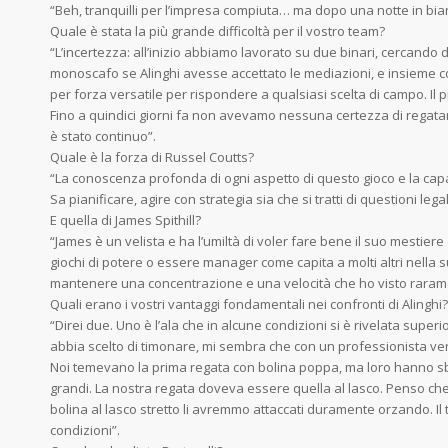
“Beh, tranquilli per l’impresa compiuta… ma dopo una notte in bia
Quale è stata la più grande difficoltà per il vostro team?
“L’incertezza: all’inizio abbiamo lavorato su due binari, cercando d
monoscafo se Alinghi avesse accettato le mediazioni, e insieme c
per forza versatile per rispondere a qualsiasi scelta di campo. Il
Fino a quindici giorni fa non avevamo nessuna certezza di regatar
è stato continuo”.
Quale è la forza di Russel Coutts?
“La conoscenza profonda di ogni aspetto di questo gioco e la cap
Sa pianificare, agire con strategia sia che si tratti di questioni lega
E quella di James Spithill?
“James è un velista e ha l’umiltà di voler fare bene il suo mestiere
giochi di potere o essere manager come capita a molti altri nella 
mantenere una concentrazione e una velocità che ho visto raram
Quali erano i vostri vantaggi fondamentali nei confronti di Alinghi?
“Direi due. Uno è l’ala che in alcune condizioni si è rivelata superi
abbia scelto di timonare, mi sembra che con un professionista vero
Noi temevano la prima regata con bolina poppa, ma loro hanno sb
grandi. La nostra regata doveva essere quella al lasco. Penso che 
bolina al lasco stretto li avremmo attaccati duramente orzando. Il 
condizioni”.