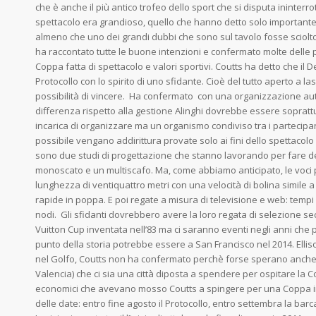
che è anche il più antico trofeo dello sport che si disputa ininterr
spettacolo era grandioso, quello che hanno detto solo importante.
almeno che uno dei grandi dubbi che sono sul tavolo fosse sciolto.
ha raccontato tutte le buone intenzioni e confermato molte delle 
Coppa fatta di spettacolo e valori sportivi. Coutts ha detto che 
Protocollo con lo spirito di uno sfidante. Cioè del tutto aperto a lasc
possibilità di vincere. Ha confermato con una organizzazione a
differenza rispetto alla gestione Alinghi dovrebbe essere soprattu
incarica di organizzare ma un organismo condiviso tra i partecipan
possibile vengano addirittura provate solo ai fini dello spettacolo
sono due studi di progettazione che stanno lavorando per fare d
monoscato e un multiscafo. Ma, come abbiamo anticipato, le voci p
lunghezza di ventiquattro metri con una velocità di bolina simile a
rapide in poppa. E poi regate a misura di televisione e web: tempi
nodi. Gli sfidanti dovrebbero avere la loro regata di selezione se
Vuitton Cup inventata nell’83 ma ci saranno eventi negli anni ch
punto della storia potrebbe essere a San Francisco nel 2014. Elli
nel Golfo, Coutts non ha confermato perchè forse sperano anche
Valencia) che ci sia una città diposta a spendere per ospitare la Co
economici che avevano mosso Coutts a spingere per una Coppa in
delle date: entro fine agosto il Protocollo, entro settembra la barc