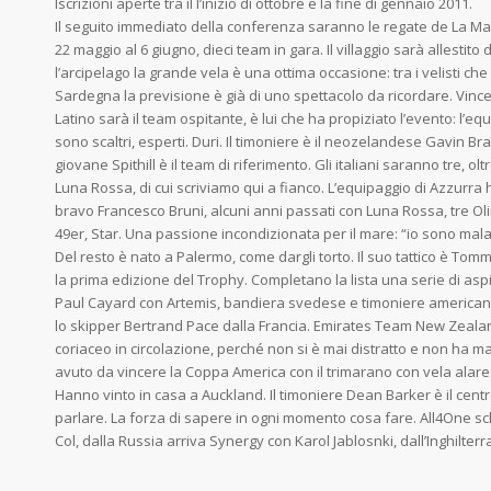
Iscrizioni aperte tra il l’inizio di ottobre e la fine di gennaio 2011.
Il seguito immediato della conferenza saranno le regate de La Ma
22 maggio al 6 giugno, dieci team in gara. Il villaggio sarà allestit
l’arcipelago la grande vela è una ottima occasione: tra i velisti ch
Sardegna la previsione è già di uno spettacolo da ricordare. Vin
Latino sarà il team ospitante, è lui che ha propiziato l’evento: l’eq
sono scaltri, esperti. Duri. Il timoniere è il neozelandese Gavin Br
giovane Spithill è il team di riferimento. Gli italiani saranno tre, 
Luna Rossa, di cui scriviamo qui a fianco. L’equipaggio di Azzurra h
bravo Francesco Bruni, alcuni anni passati con Luna Rossa, tre Oli
49er, Star. Una passione incondizionata per il mare: “io sono malat
Del resto è nato a Palermo, come dargli torto. Il suo tattico è Tom
la prima edizione del Trophy. Completano la lista una serie di asp
Paul Cayard con Artemis, bandiera svedese e timoniere americano
lo skipper Bertrand Pace dalla Francia. Emirates Team New Zeala
coriaceo in circolazione, perché non si è mai distratto e non ha ma
avuto da vincere la Coppa America con il trimarano con vela alare
Hanno vinto in casa a Auckland. Il timoniere Dean Barker è il cent
parlare. La forza di sapere in ogni momento cosa fare. All4One 
Col, dalla Russia arriva Synergy con Karol Jablosnki, dall’Inghilter