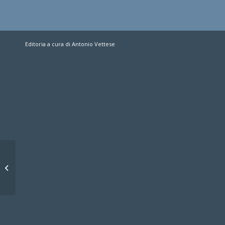
Editoria a cura di Antonio Vettese
Sirena, vogliamo la
Coppa