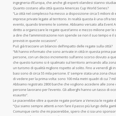
ingegneria d’Europa, che anche gli esperti olandesi stanno studia
Quanto costano alla città questa Americas Cup World Series?
“La città nel complesso ha messo a disposizione circa 5 milioni di 
imprese private legate al territorio. In realtà questa è una cifra te
evento, quando tireremo le somme. Abbiamo versato alla Event Aut
diritto a organizzare le regate quest’anno e mezzo milione per le 
a dire che l’amministrazione non spende se non il suo tempo e il 
previsti in queste occasioni”.
Può già tracciare un bilancio dell’impatto delle regate sulla città?
“Mi hanno informato che sono arrivate in città in questa prima par
persone, con un deciso incremento sull’anno scorso dovuto a quest
che questo turismo si è spalmato sul territorio arrivando alla zona
un turismo di qualità migliore rispetto al solito. Fino a venerdì gli i
basi sono di circa 55 mila persone. E’ sempre stata una zona chiu
di vedere per la prima volta: sono 100 mila metri quadri di cui 7 mila
Abbiamo registrato 2800 barche che vogliono accedere alle zone de
persone lavorano per l’evento. Gli alberghi hanno un tasso di occ
esaurito”.
Le piacerebbe oltre a queste regate portare a Venezia le regate 
“Qui siamo sempre attenti a non fare il passo più lungo della gam
Comunque certo che mi piacerebbe, spero che ci sia uno sponsor 